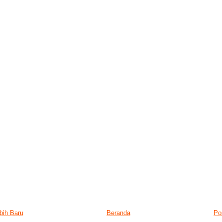
bih Baru
Beranda
Po