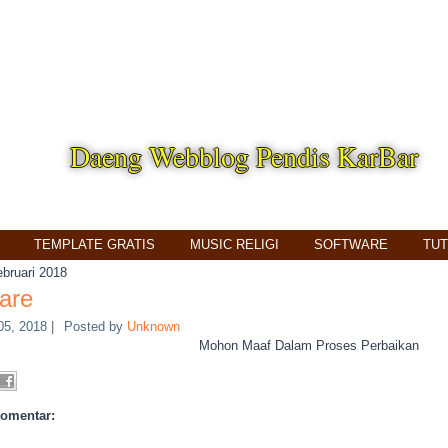
Daeng Webblog Pendis KarBar
TEMPLATE GRATIS
MUSIC RELIGI
SOFTWARE
TUT
ebruari 2018
are
05, 2018
|
Posted by
Unknown
Mohon Maaf Dalam Proses Perbaikan
komentar: